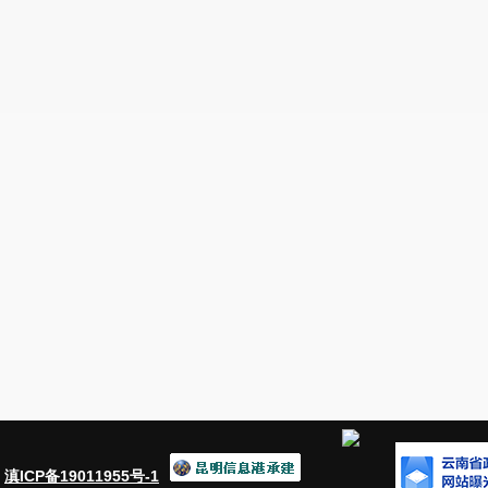
：
滇ICP备19011955号-1