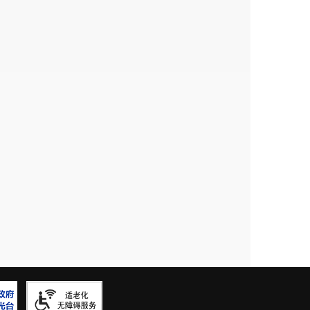
心将补助发放至企业确认的对公账
12
月
31
日。符合条件的企业须在
不再受理。
报材料真实有效，符合失业保险一
的法律责任。
科（政务服务中心
4
楼
406
室）
申报表
报花名册