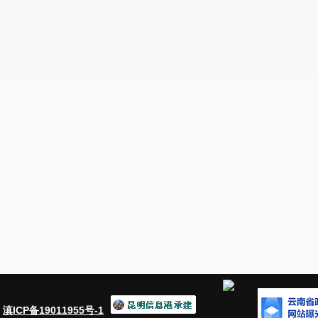
5
个工作日，公示无异议，安宁市社会保险中
户。
四、申领时限
一次性扩岗补助政策执行期限至
2025
年
2025
年
12
月
31
日前提出申请，逾期经办机构将
五、温馨提醒
企业应依法如实申报，并承诺所提交的申
次性扩岗补助申领条件，如有虚假将承担相应
咨询电话：
0871-68690687
办理地址：安宁市社会保险中心失业保险
附件
：
1.
云南省失业保险一次性扩岗补助
：
滇ICP备19011955号-1
2.
云南省失业保险一次性扩岗补助申