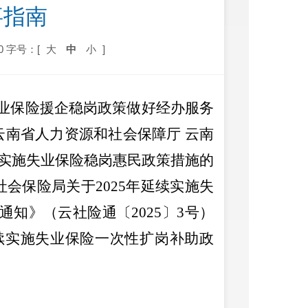
事指南
0
字号：[
大
中
小
]
业保险援企稳岗政策做好经办服务
云南省人力资源和社会保障厅 云南
续实施失业保险稳岗惠民政策措施的
社会保险局关于
2025
年延续实施失
通知》（云社险通〔
2025
〕
3
号）
续实施失业保险一次性扩岗补助政