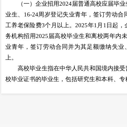
（一）企业招用
2024
届普通高校应届毕业
业生、
16-24
周岁登记失业青年，签订劳动合
工养老保险费
3
个月以上。
2025
年
1
月
1
日起，
务机构招用
2025
届高校毕业生和离校两年内
业青年，签订劳动合同并为其足额缴纳失业
上。
高校毕业生指在中华人民共和国境内接受
校毕业证书的毕业生，包括研究生和本科、专
成人教育、技师学院高级工班、预备技师班等
业生毕业时间不早于
2022
年（
2024
年招用）、
劳务派遣单位享受一次性扩岗补助政策需
二、补助标准