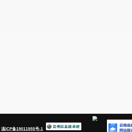
：
滇ICP备19011955号-1