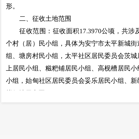
形。
二、征收土地范围
征收范围：征收面积
17.3970
公顷，共涉
个村
（居）
民小组，具体为
安宁市太平新城街
组、塘房村民小组，太平社区居民委员会茨城
上居民小组、糍粑铺居民小组、高枧槽居民小
小组，始甸社区居民委员会妥乐居民小组、新
拟征地示意图。
三、开展现状调查的安排
拟定于本公告发布之日后组织有关部门对
类、面积以及农村村民住宅、其他地上附着物