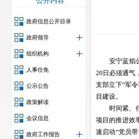
公开内容
政府信息公开目录
政府领导
组织机构
安宁蓝焰
人事任免
20
日必须通气
支部立下
“
军令
公示公告
目建设。
政策解读
时间紧、
会议信息
项目的推进效
速启动
“
党员带
政府工作报告