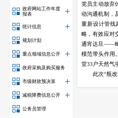
党员主动放弃
政府网站工作年度
动沟通机制，
报表
重新设计管线
统计信息
略，有效应对
规划计划
通宵达旦
——
模范带头作用
重点领域信息公开
堂
33
户天然气
政府采购及购买服务
此次
“
瓶改
市级财政预决算
组织力和党员
对师生的庄严
减税降费信息公开
企业基层党组
公务员管理
屏障注入了坚