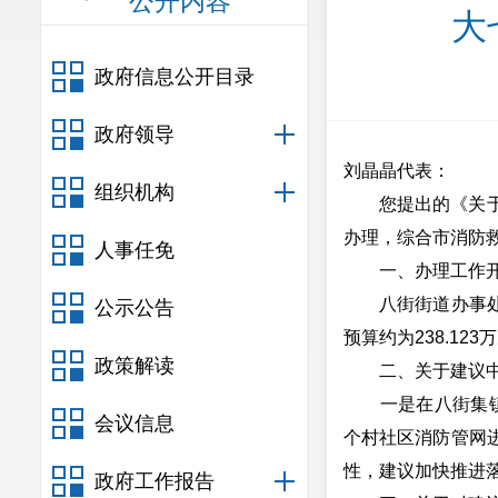
公开内容
大
政府信息公开目录
政府领导
刘晶晶代表：
组织机构
您提出的《关于在八
办理，综合市消防
人事任免
一、办理工作开
八街街道办事处已
公示公告
预算约为238.123
政策解读
二、关于建议中
一是在八街集镇1
会议信息
个村社区消防管网
性，建议加快推进
政府工作报告