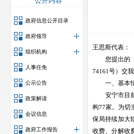
公开内容
政府信息公开目录
政府领导
王思斯
代表
：
组织机构
您提出的
人事任免
741
61
号）交我
一、基本
公示公告
安宁市
目
政策解读
构
77
家。为切
会议信息
保局持续加大
政府工作报告
收费、分解收