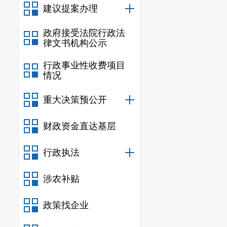
建议提案办理
节，共
扣除定
根据安宁市医
政府接受法院行政法
律文书机构公示
医药机构
的
资
行政事业性收费项目
检查
，
现场检
情况
全覆盖检查工
重大决策预公开
构违规行为，
财政资金直达基层
医保协议等
处
违规成本，
对
行政执法
三、下一
涉农补贴
下一步，
政策找企业
心内、检验、