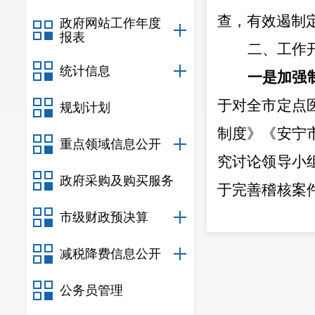
查，有效遏制
政府网站工作年度
报表
二、工作
统计信息
一是加强
于对全市定点
规划计划
制度》《安宁
重点领域信息公开
究讨论领导小
政府采购及购买服务
于完善稽核案
和程序，规范
市级财政预决算
保障基金智能
减税降费信息公开
中、事后全环
公务员管理
区
内
3
3
1
家定