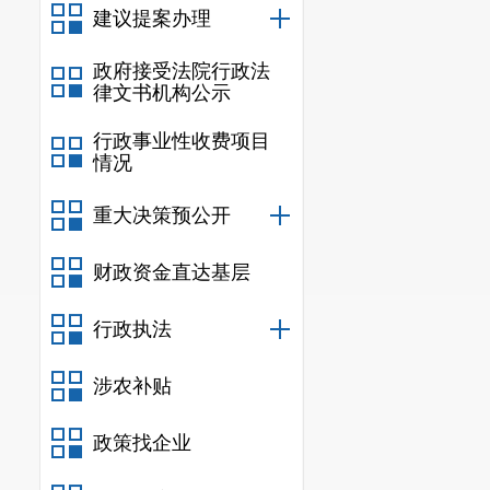
建议提案办理
办非企业单位
点服务机构，
政府接受法院行政法
律文书机构公示
机构遴选，并
行政事业性收费项目
化长护险定点
情况
果，
机构申报
重大决策预公开
市辖区内共有
财政资金直达基层
合机构
3
家，上
三、
加快
行政执法
通过技术
涉农补贴
息系统全面切
政策找企业
慧化和市场化