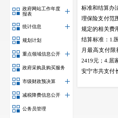
标准和结算办
政府网站工作年度
报表
理保险支付范
统计信息
规定的相关费
结算标准
：
1.
规划计划
月最高支付限
重点领域信息公开
2419
元；
4.
居
政府采购及购买服务
安宁市共支付
小型长期护理
市级财政预决算
二、
简化
减税降费信息公开
根
据《昆
公务员管理
法（试行）的