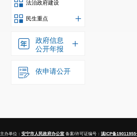
法治政府建设
各类信息做到
查阅和日常动
民生重点
非常感谢
政府信息
公开年报
依申请公开
（
联系人
主办单位：
安宁市人民政府办公室
备案/许可证编号：
滇ICP备19011955