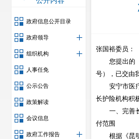
公开内容
政府信息公开目录
政府领导
张国裕委员
：
组织机构
您
提出的
人事任免
号
）
，已交由
安宁市医
公示公告
长护险机构积
政策解读
一、
完善
会议信息
付范围
政府工作报告
根据
《
昆