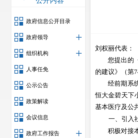
公开内容
政府信息公开目录
政府领导
刘权丽代表
：
组织机构
您提出的
人事任免
的建议》（第
7
经前期系
公示公告
恒大金碧天下
政策解读
基本医疗及公
会议信息
一、引入
积极对接
政府工作报告