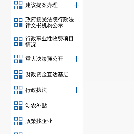
板，为创建二
建议提案办理
务体系。
政府接受法院行政法
三、推动
律文书机构公示
将安宁市
行政事业性收费项目
情况
医疗机构和临
重大决策预公开
筛、诊、治、
成效。在食源
财政资金直达基层
肝炎）控制和
行政执法
进一步明确分
涉农补贴
体系的协同运
四
、
完善
政策找企业
落实《云