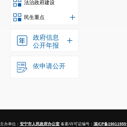
法治政府建设
进一步完善全
民生重点
《昆明市财政
〈
昆明市基本
政府信息
财社〔
2023
〕
公开年报
制改革创新，
依申请公开
工资调控水平
南省、昆明市
人员奖励。
五
、
建立
（一）
建
（居）民小组
主办单位：
安宁市人民政府办公室
备案/许可证编号：
滇ICP备19011955