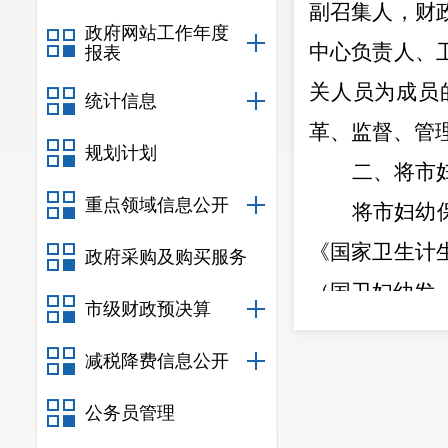
副召集人，财
政府网站工作年度
中心负责人、
报表
关人员为成员
统计信息
革、监督、管
规划计划
二、将
市
重点领域信息公开
将市妇幼
《国家卫生计
政府采购及购买服务
（国卫妇幼发
市级财政预决算
服务机构业务
减税降费信息公开
市妇幼保健院
市中医院临床
公务员管理