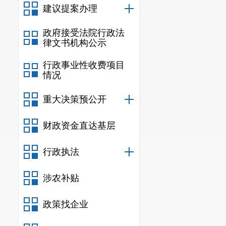
建议提案办理
企业在职
予职工个人或
政府接受法院行政法
律文书机构公示
（二）补
行政事业性收费项目
由省级人
情况
（三）政
重大决策预公开
《财政部
知》（财社〔
2
财政资金直达基层
《关于全
行政执法
（人社部发〔
2
涉农补贴
三、社会
（一）补
政策找企业
招用毕业