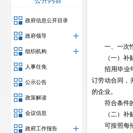
公开内容
政府信息公开目录
政府领导
一、
一次
组织机构
（
一
）
补
人事任免
招用毕业
订劳动合同，
公示公告
的企业。
政策解读
符合条件
会议信息
（
二
）
补
可按照每
政府工作报告