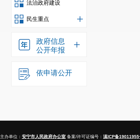
法治政府建设
缴纳社会保险
民生重点
（二）补
对招用符
政府信息
养老、基本医
公开年报
1
年。
（三）政
依申请公开
《财政部
知》（财社〔
2
四、就业
（一）补
吸纳离校
2
主办单位：
安宁市人民政府办公室
备案/许可证编号：
滇ICP备19011955
位。