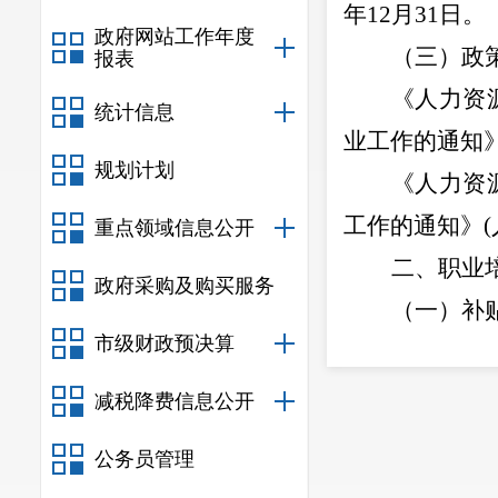
年
12
月
31
日。
政府网站工作年度
（
三
）
政
报表
《人力资
统计信息
业工作的通知
规划计划
《人力资
工作的通知》
(
重点领域信息公开
二、职业
政府采购及购买服务
（一）补
市级财政预决算
对企业新
应届初高中毕
减税降费信息公开
签订
1
年以上期
公务员管理
训后取得证书