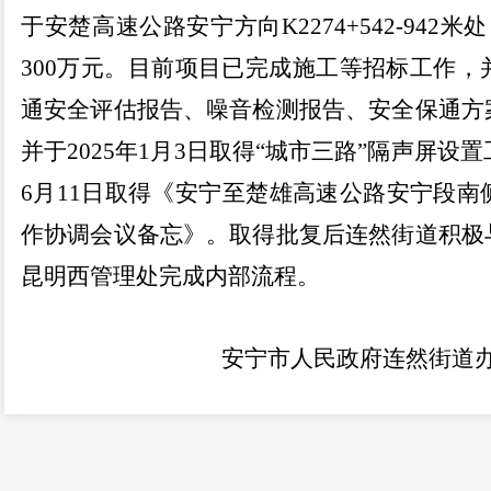
于安楚高速公路安宁
方向
K2274+542-942
米
处
300
万元。目前项目已完成施工等招标工作，
通安全评估报告、噪音检测报告、安全保通方
并于
2025
年
1
月
3
日取得
“
城市三路
”
隔声屏设置
6
月
11
日取得《安宁至楚雄高速公路安宁段南
作协调会议备忘》。取得批复后连然街道积极
昆明西管理处完成内部流程。
安宁市人民政府连然街道办
20