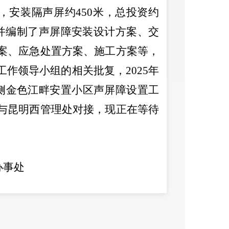
，安装隔声屏约
450
米，总投资约
并编制了声屏障安装设计方案、交
案、应急处置方案、施工方案等，
工作领导小组的相关批复，
2025
年
侧金色江畔安置小区声屏障设置工
与昆明西管理处对接，现正在等待
事处
2
5
年
6
月
2
0
日