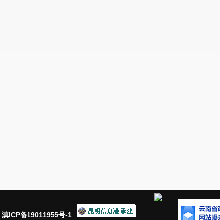
：
滇ICP备19011955号-1