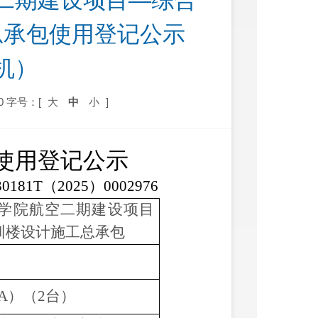
二期建设项目—综合
总承包使用登记公示
机）
0
字号：[
大
中
小
]
使用登记公示
30181T（2025）0002976
学院航空二期建设项目
训楼设计施工总承包
-6A）（2台）