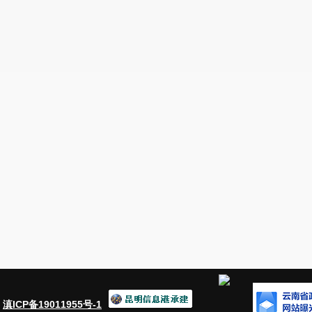
：
滇ICP备19011955号-1