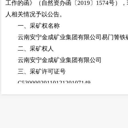
工作的函》（自然资办函〔
2019
〕
1574
号），
人
相关情况
予以公告
。
一、采矿权名称
云南安宁金成矿业集团有限公司易门箐铁
二、采矿权人
云南安宁金成矿业集团有限公司
三、采矿许可证号
C
530000201101212010
7149
四、采矿权有效期起止时间
20
07
年
5
月
1
日至
201
5
年
5
月
1
日
五、矿山生态修复责任人