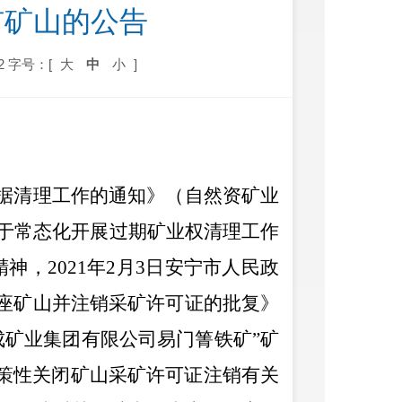
矿矿山的公告
2
字号：[
大
中
小
]
据清理工作的通知》（自然资矿业
于常态化开展过期矿业权清理工作
精神，
2021
年
2
月
3
日
安宁市人民政
座矿山并注销采矿许可证
的批复》
成矿业集团有限公司易门箐铁矿
”
矿
策性关闭矿山采矿许可证注销有关