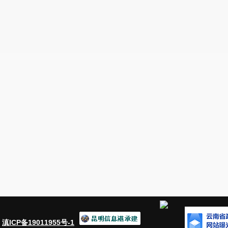
：
滇ICP备19011955号-1