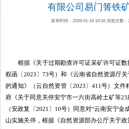
有限公司易门箐铁
发布时间：2026-01-16 10:16
浏览次数：
根据《关于过期勘查许可证采矿许可证数
权函
〔
2023
〕
73
号）和《云南省自然资源厅关
的通知》（云自然资管
〔
2023
〕
411
号）文件
府《关于
同意关停安宁市一六街高岭土矿等
23
（安政复〔
2021
〕
10
号）同意
对
“
云南安宁金
山实施关停，
根据《自然资源部办公厅关于政