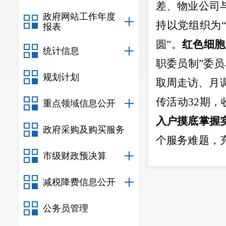
差、物业公司
政府网站工作年度
持以
党组织为
“
报表
圆
”
。
红色细胞
统计信息
职委员制
”
委员
规划计划
取周走访、月
传活动
32
期，
重点领域信息公开
入户摸底掌握
政府采购及购买服务
个服务难题，
市级财政预决算
居民骨干、楼
一个工作专班
减税降费信息公开
细致入微做好
公务员管理
块，及时收集