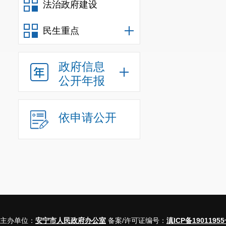
法治政府建设
逻、保洁、维
民生重点
请业主代表参
共享融合
政府信息
不断扩大
“
点
公开年报
要、居民依靠
签约云南昆铁
依申请公开
服务有限公司
共服务的方式
体。
“
点单式
”
散的连片小区
理降低物业成
主办单位：
安宁市人民政府办公室
备案/许可证编号：
滇ICP备19011955
缺失、管理难