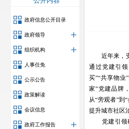
公开内容
政府信息公开目录
政府领导
组织机构
近年来，
人事任免
通过党建引领
买
”“
共享物业
”
公示公告
家
”
党建品牌
政策解读
从
“
旁观者
”
到
“
会议信息
提升城市社区
党建引领
政府工作报告