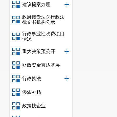
建议提案办理
解决问题
3665
国企担当
政府接受法院行政法
律文书机构公示
积极践行保障
行政事业性收费项目
务，不断满足
情况
化。
居佳
公司
重大决策预公开
关键项目建议
动链接城市管
财政资金直达基层
疾问题，维修
行政执法
旧住房
“
小修
涉农补贴
居民需求制定
项目
8
项。经
政策找企业
92%
，
自愿上