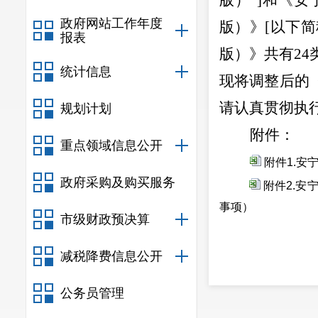
版）
”]
和《安
政府网站工作年度
版）》
[
以下简
报表
版）》共有
2
4
统计信息
现将调整后的
请认真贯彻执
规划计划
附件：
重点领域信息公开
附件1.安
政府采购及购买服务
附件2.安
事项）
市级财政预决算
减税降费信息公开
公务员管理