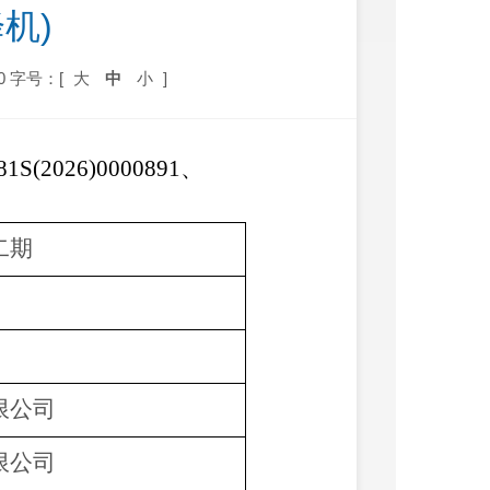
机)
0
字号：[
大
中
小
]
81S(2026)0000891、
二期
限公司
限公司