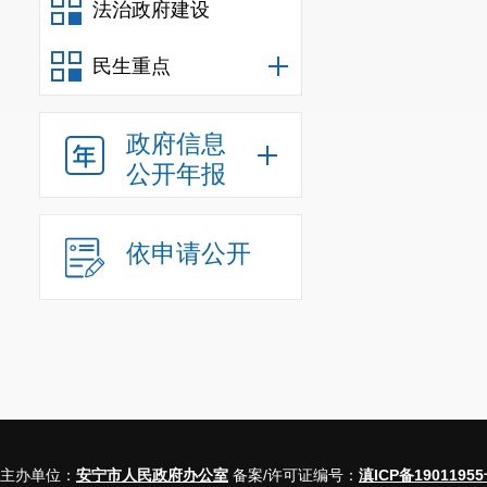
第
三
部分
中国
法治政府建设
一、项目名称
民生重点
二、立项依据
三、项目实施
政府信息
公开年报
四、项目基本
五、项目实施
依申请公开
六、资金安排
七、项目实施
八、项目实施
九、项目绩效
第一部分
主办单位：
安宁市人民政府办公室
备案/许可证编号：
滇ICP备19011955