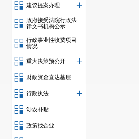
九、项目支出
建议提案办理
十
、
整体支出
政府接受法院行政法
律文书机构公示
十
一
、政府性
行政事业性收费项目
十
二
、国有资
情况
十三、
部门政
重大决策预公开
十
四、政府购
财政资金直达基层
十五
、
市对下
十
六
、
市
对下
行政执法
十七、新增资
涉农补贴
十八、上级转
政策找企业
十九、部门项