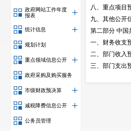
八、重点项目
政府网站工作年度
报表
九、其他公开
统计信息
第二部分
中国
一、
财务收支
规划计划
二、部门收入
重点领域信息公开
三、部门支出
政府采购及购买服务
四、财政拨款
五、一般公共
市级财政预决算
六、一般公共
减税降费信息公开
七、
基本支出
公务员管理
八
、
项目支出