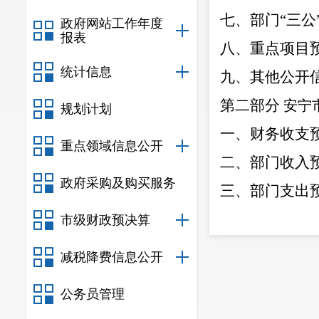
七、部门
“
三公
政府网站工作年度
报表
八、重点项目
统计信息
九、其他公开
第二部分
安宁
规划计划
一、
财务收支
重点领域信息公开
二、部门收入
政府采购及购买服务
三、部门支出
四、财政拨款
市级财政预决算
五、一般公共
减税降费信息公开
六、一般公共
公务员管理
七、
基本支出