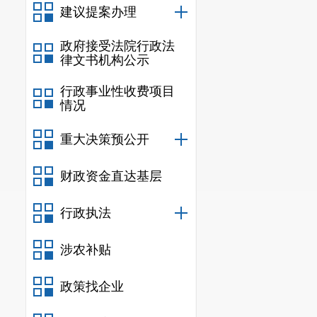
建议提案办理
八
、
项目支出
九、项目支出
政府接受法院行政法
律文书机构公示
十
、
整体支出
行政事业性收费项目
十
一
、政府性
情况
十
二
、国有资
重大决策预公开
十三、
部门政
财政资金直达基层
十
四、政府购
十五
、
市对下
行政执法
十
六
、
市
对下
涉农补贴
十七、新增资
政策找企业
十八、上级转