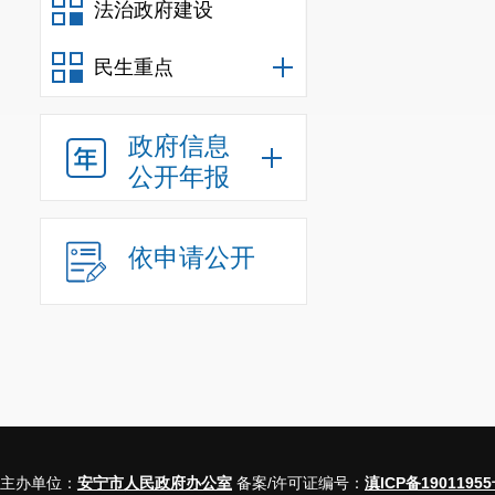
法治政府建设
十九、部门项
第
三
部分
安宁
民生重点
一、项目名称
政府信息
二、立项依据
公开年报
三、项目实施
四、项目基本
依申请公开
五、项目实施
六、资金安排
七、项目实施
八、项目实施
九、项目绩效
第一部分
主办单位：
安宁市人民政府办公室
备案/许可证编号：
滇ICP备19011955