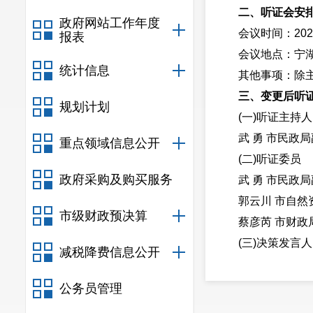
二、听证会安
政府网站工作年度
会议时间：2026年
报表
会议地点：宁湖大
统计信息
其他事项：除主持
三、变更后听
规划计划
(一)听证主持人
武 勇 市民政局
重点领域信息公开
(二)听证委员
政府采购及购买服务
武 勇 市民政局
郭云川 市自然资
市级财政预决算
蔡彦芮 市财政局
(三)决策发言人
减税降费信息公开
刘海滨 市民政
(四)听证监察人
公务员管理
马康良 市纪委驻