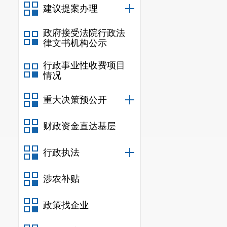
建议提案办理
(五)听证记录人
沈邦国 市民政局
政府接受法院行政法
(六)听证代表
律文书机构公示
刘晶晶 市人大
行政事业性收费项目
保娅玲 市政协
情况
赵 炼 温泉街道
重大决策预公开
和星敏 太平新城
唐国雄 青龙街道
财政资金直达基层
王瑞东 金方街道
邓声礼 八街街道
行政执法
王思钰 县街街道
刘晓婷 禄脿街道
涉农补贴
刘 干 连然街道
政策找企业
李元坤 草铺街道
何艳萍 太平新城