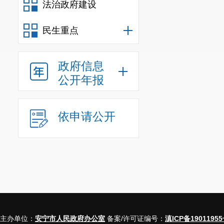
法治政府建设
华贵青 青龙街道
刘恒亦 温泉街道
民生重点
张俊琼 金方街道
曹会云 八街街道
政府信息
姚春梅 县街街道
公开年报
李箭桃 禄脿街道
曹 菊 连然街道
依申请公开
刘记明 草铺街道
和丽芳 法律工
(七)旁听人
余华龙 市发改
袁双秀 市人社
宋 军 市林草局
徐 明 市市场监
主办单位：
安宁市人民政府办公室
备案/许可证编号：
滇ICP备19011955
赵 勇 市农业农