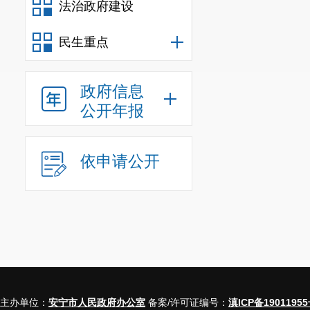
法治政府建设
提交由投诉人
代理事项、具
民生重点
三、
存在下
政府信息
（一）投
公开年报
诉项目无任何
（二）投
依申请公开
律依据等有效
（三）投
义投诉的，投
（四）投
（五）已
主办单位：
安宁市人民政府办公室
备案/许可证编号：
滇ICP备19011955
据。