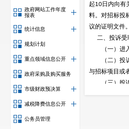
起
10
日内向有
政府网站工作年度
料。对招标投
报表
议的证明文件
统计信息
二、
投诉受
规划计划
（一）进
重点领域信息公开
（二）投
与招标项目或
政府采购及购买服务
（三）投
市级财政预决算
1.
投诉人
减税降费信息公开
2.
被投诉
3.
投诉事
公务员管理
材料。投诉事