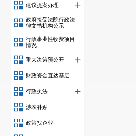
建议提案办理
不得歪曲、混
政府接受法院行政法
4.
投诉人
律文书机构公示
码。
行政事业性收费项目
情况
（四）投
组织的，投诉
重大决策预公开
章，并加盖公
财政资金直达基层
（五）投
行政执法
（六）在
（七）其
涉农补贴
投诉人可
政策找企业
代理人进行投