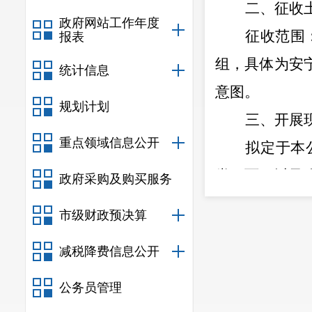
二、征收
政府网站工作年度
征收范围
报表
组，具体为
安
统计信息
意图。
规划计划
三、开展
重点领域信息公开
拟定于本
类、面积以及
政府采购及购买服务
息进行清点确
市级财政预决算
四、有关
减税降费信息公开
自本公告
新建房屋，种
公务员管理