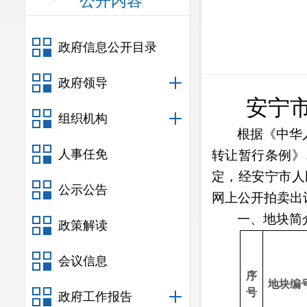
公开内容
政府信息公开目录
政府领导
安宁
组织机构
根据《中华
人事任免
转让暂行条例》
定，经安宁市人
公示公告
网上公开拍卖出
一、
地块简
政策解读
会议信息
序
地块编
号
政府工作报告