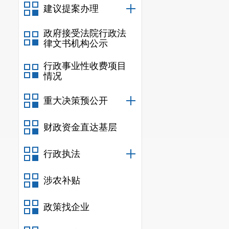
三、拍卖
出
建议提案办理
本次网上拍
政府接受法院行政法
0
9:00至202
6
年
5
律文书机构公示
交易信息网（网
行政事业性收费项目
明市公共资源交
情况
下载网上
拍卖出
四、
竞买申
重大决策预公开
参加网上交
财政资金直达基层
前，登录网上交
五、拍卖出
行政执法
网上拍卖出
取得竞买资
涉农补贴
统将在网上拍卖
政策找企业
六、竞得人
本次国有建