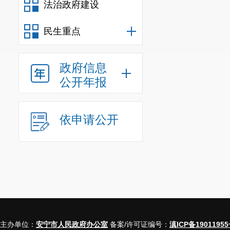
法治政府建设
人。
七、其他需
民生重点
（一）申请
买。数字证书的
政府信息
共资源交易平台
公开年报
北京筑龙信息技
服热线：400-672
依申请公开
（二）竞买
视同对本次网上
（三）本次
系统进行），不
八、成交手
本次网上拍
详见拍卖
出让须
主办单位：
安宁市人民政府办公室
备案/许可证编号：
滇ICP备19011955