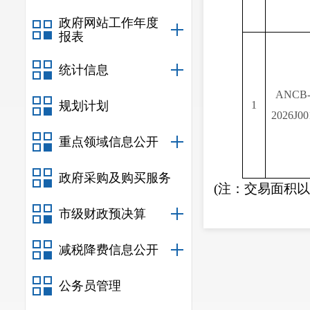
政府网站工作年度
报表
统计信息
ANCB
规划计划
1
202
6J00
重点领域信息公开
政府采购及购买服务
(
注：交易面积以
二、竞买
市级财政预决算
（一）中华
减税降费信息公开
外，均可申请参
（二）申请
公务员管理
参加竞买。