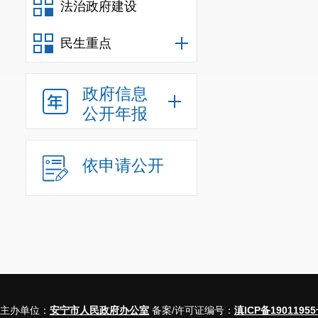
取得竞买资
法治政府建设
挂牌开始时自动
民生重点
合条件的报价，
六、网上限
政府信息
网上限时竞
公开年报
挂牌报价时
意参加网上限时
价程序，通过网
依申请公开
七、竞得人
本次国有建
国有建设用地使
八、
其他需
（一）申请
买。数字证书的
主办单位：
安宁市人民政府办公室
备案/许可证编号：
滇ICP备19011955
共资源交易平台