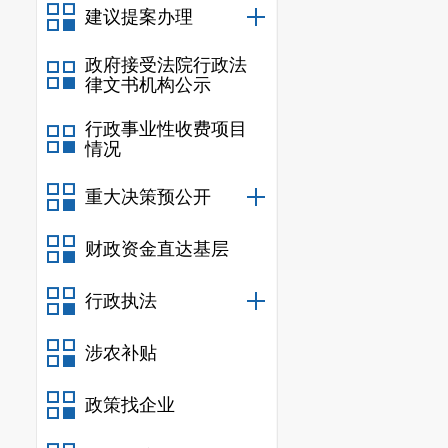
建议提案办理
参加竞买。
三、挂牌出
政府接受法院行政法
本次网上挂
律文书机构公示
9
：
00
至
202
6
年
行政事业性收费项目
交易信息网（网
情况
明市公共资源交
重大决策预公开
下载网上
挂牌
料）。
财政资金直达基层
四、竞买申
办理时限：
行政执法
参加网上交
涉农补贴
统上按要求足额
五、网上挂
政策找企业
网上挂牌报