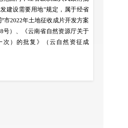
发建设需要用地”规定，属于经省
宁市
2022
年土地征收成片开发方案
〕
8
号
）
、《云南省自然资源厅关于
一次）的批复》
（
云自然资征成
及
3
个街道
3
个村（居）民委员会
3
社区居民委员会龙凤箐居民小组、
街道罗白村民委员会大罗白村民小