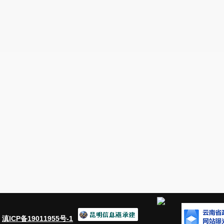
：
滇ICP备19011955号-1