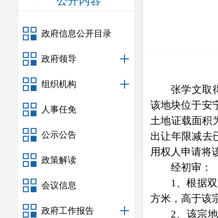
公开内容
政府信息公开目录
政府领导
组织机构
张学文
取
该地块位于
安
人事任免
土地证载面积
公示公告
出让年限减去
用权人申请将
政策解读
经初审：
1、根据
会议信息
方米，高于该
政府工作报告
2、该宗