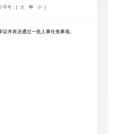
0
字号：[
大
中
小
]
审议并表决通过一批人事任免事项。