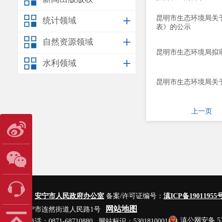
昆明市生态环境局关
统计领域
表》的公示
自然资源领域
昆明市生态环境局拟
水利领域
昆明市生态环境局关
上一页
主办单位：
安宁市人民政府办公室
备案/许可证编号：
滇ICP备19011955号
网站地图
地址：安宁市连然街道人民路1号
滇公网安备 530
网站管理电话：0871-68710880 网站标识：5301810001