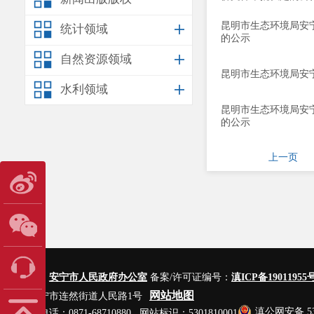
昆明市生态环境局安
统计领域
的公示
自然资源领域
昆明市生态环境局安
水利领域
昆明市生态环境局安
的公示
上一页
主办单位：
安宁市人民政府办公室
备案/许可证编号：
滇ICP备19011955号
网站地图
地址：安宁市连然街道人民路1号
滇公网安备 530
网站管理电话：0871-68710880 网站标识：5301810001