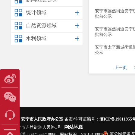
安宁市连然街道安宁综
统计领域
批前公示
自然资源领域
安宁市连然街道安宁综
批前公示
水利领域
安宁市太平新城街道滇
公示
上一页
主办单位：
安宁市人民政府办公室
备案/许可证编号：
滇ICP备19011955号
网站地图
地址：安宁市连然街道人民路1号
滇公网安备 530
网站管理电话：0871-68710880 网站标识：5301810001