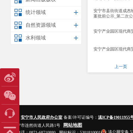
安宁市县街街道成杰
统计领域
案批前公示_第二次
自然资源领域
安宁产业园区现代商
水利领域
安宁产业园区现代商
上一页
主办单位：
安宁市人民政府办公室
备案/许可证编号：
滇ICP备19011955号
网站地图
地址：安宁市连然街道人民路1号
滇公网安备 530
网站管理电话：0871-68710880 网站标识：5301810001