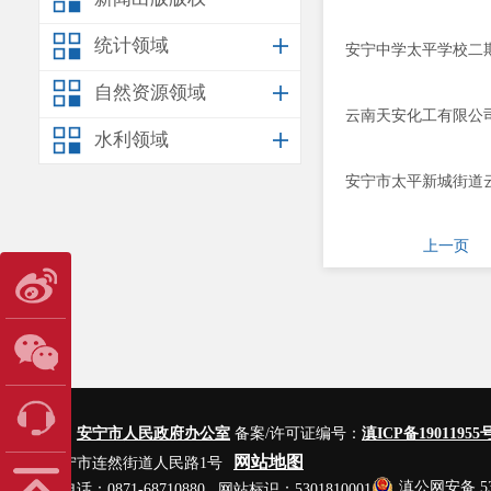
统计领域
安宁中学太平学校二
自然资源领域
云南天安化工有限公
水利领域
安宁市太平新城街道
上一页
主办单位：
安宁市人民政府办公室
备案/许可证编号：
滇ICP备19011955号
网站地图
地址：安宁市连然街道人民路1号
滇公网安备 530
网站管理电话：0871-68710880 网站标识：5301810001