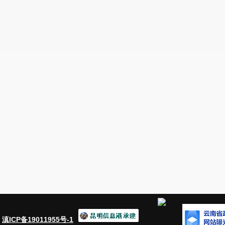
(everyday from 08:30 to 17:00) July 14 to 18, 2021 for the f
August 5 to 9, 2021 for the second dose.
五、接种地点在哪
5. Where can I receive v
接种地点分别为：昆明市延安医院、昆明市第一人民医院
的两次接种须在同一医院完成。
The vaccination locations are: Yan'an Affiliated Hospit
Calmette International Hospital, and Chenggong District o
Chinese Medicine. Both doses of the vaccine for an individua
六、需要提供什么
6. What documents do I nee
外籍人士预约报名时需提供有效证件信息，接种现场凭中
停居留证件接种，确保每次接种日相关证件仍在有效期内。
会保障卡)及社会保障卡复印件一份。
：
滇ICP备19011955号-1
Foreigners need to provide valid ID when making an app