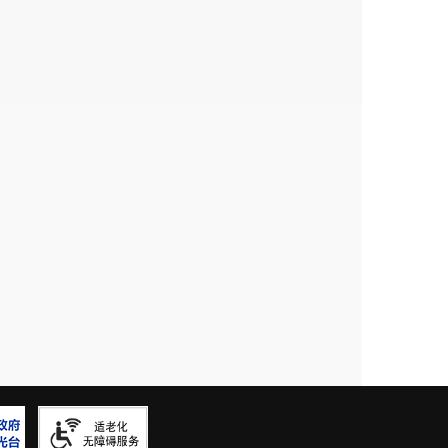
irst dose, and (everyday from 08:30 to 17:00)
里?
accination?
甘美医院、昆明市中医医院呈贡院区。个人
al of Kunming Medical University, Kunming
f Kunming Municipal Hospital of Traditional
l should be inoculated in the same hospital.
证件?
d to provide?
华人民共和国永久居留身份证或护照及有效
已参加医保的，须携带有效医保参保凭证(社
ointment for vaccination. Please present