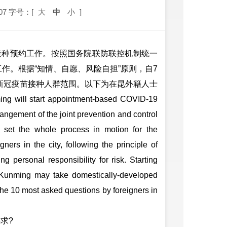
07
字号：[
大
中
小
]
种预约工作。按照国务院联防联控机制统一
作。根据“知情、自愿、风险自担”原则，自7
产新冠疫苗接种人群范围。以下为在昆外籍人士
 start appointment-based COVID-19
rrangement of the joint prevention and control
set the whole process in motion for the
ners in the city, following the principle of
g personal responsibility for risk. Starting
n Kunming may take domestically-developed
he 10 most asked questions by foreigners in
求?