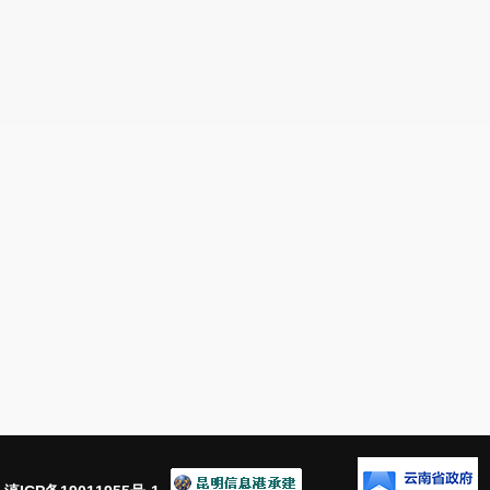
防控制中心
术岗位
岁
类
四类岗
专科