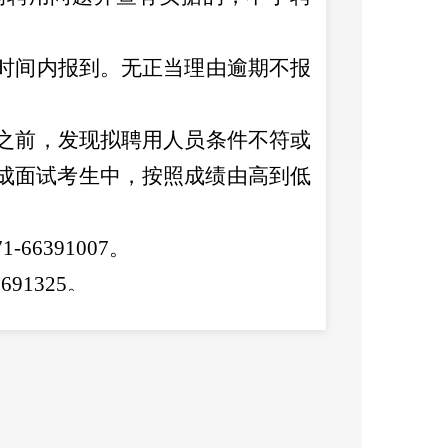
时间内报到。无正当理由逾期不报
之前，发现拟聘用人员条件不符或
成
面试
考生中，按照成绩由高到低
71-66391007
。
8691325
。
71-68681926
制中心