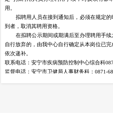
用。
拟聘用人员在接到通知后，必须在规定的
到者，取消其聘用资格。
在拟聘公示期间或期满后至办理聘用手续
自行放弃的，由
我中心
自行确定从本岗位已完
依次递补。
联系
电话
：安宁市疾病预防控制中心综合
科
08
监督电话：安宁市卫健局人事财务科：
0871-6
安宁市纪检委驻卫健局纪检组：
08
安宁市疾病预防控
2022
年
9
月
28
日