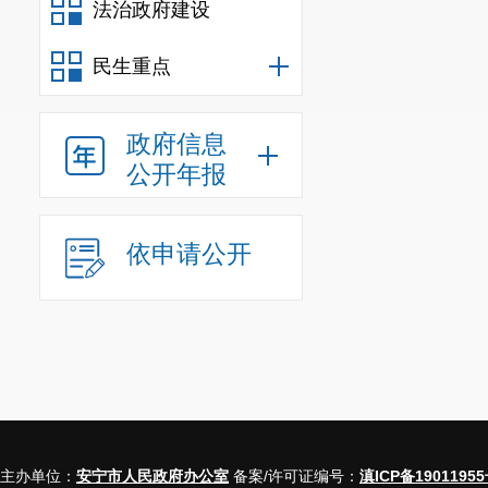
法治政府建设
市职业教育活动周
沟通、交流，活动
民生重点
重视实效，充分发
万至200万研发投
政府信息
进一步引导企业加
公开年报
除政策，促进企业
研发投入‘放管服’
4. 《关于进
依申请公开
卫生管护体系建设
金，用于农村厕所
升工作;按人均40
程。二是完善管护
村局、市城管局等
处理设施等农村环
才培训1500人，
主办单位：
安宁市人民政府办公室
备案/许可证编号：
滇ICP备19011955