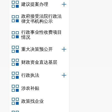
草、生态环保、水
建议提案办理
压实责任。继续深
政府接受法院行政法
各项责任。通过以
律文书机构公示
工作监管机制，对
行政事业性收费项目
3. 《关于
情况
设，截至2021年
级众创空间6家，市
重大决策预公开
市级星创天地2家，
财政资金直达基层
家。下一步，我市
家库、市域内创新
行政执法
主体、平台创建。
业、学校所有并享
涉农补贴
加强各企业所属数
大引进科创人才力
政策找企业
开展，存在问题是校