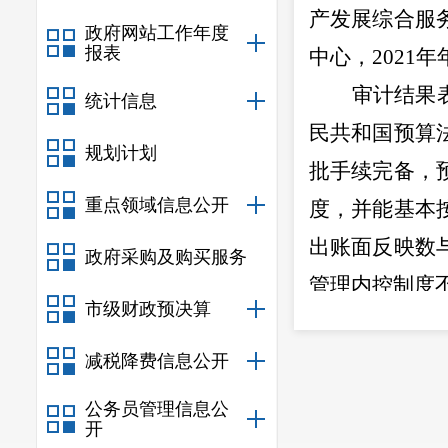
产发展综合服
政府网站工作年度
报表
中心
，
2021
年
审计结果
统计信息
民共和国预算
规划计划
批手续完备，
重点领域信息公开
度，并能基
本
出账面反映数
政府采购及购买服务
管理内控制度
市级财政预决算
二、审计
（一）合同
减税降费信息公开
（二）
非
公务员管理信息公
开
三、审计