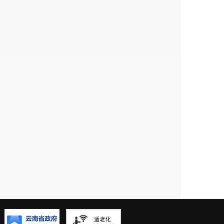
929个，其中，2021年未发生支出
目 8 162个，与项目库中项目名称
国库
及时足额上缴国库。
18.11万元未及时上缴财政统筹使
5万元。
按相关规定进行审批。
规定,将安宁市自来水有限公司问题