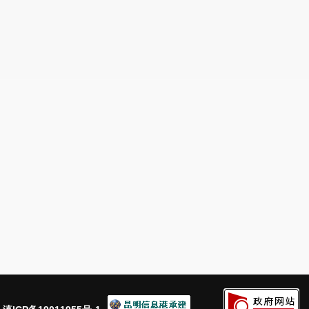
2021年度安宁市预算管理系统共有项目7 
的项目440个；2021年安宁市财政预算支出项
不一致的项目673个。
4. 非税收入3 490.46万元未及时足额缴入
（二）延伸审计发现的问题
1. 2个街道办事处非税收入33.84万元未
2. 4个街道办事处2年以上财政存量资金2
用。
3. 2个街道办事处应收未收非税收入68.2
4. 3个街道办事处房屋场地类资产出租未
5.根据《中华人民共和国审计法》的有关