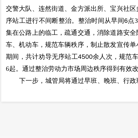
交警大队、连然街道、金方派出所、宝兴社区
序站工进行
不间断
整治。整治时间从早间
6
点
3
集在公路上的临工，疏通交通，消除道路安全
车、机动车，规范车辆秩序，制止散发宣传单
期间，共计劝导无序站工
4500
余人次，规范
6
起。通过整治劳动力市场周边秩序得到有效
下一步，城管局
将通过早班、晚班、行政
临工聚集混乱时段，
持续
对车辆乱停乱放、散
通安全行为及时劝导制止。同时继续配合人社
无序站工联合整治，为广大市民营造整洁靓丽
感谢您对
城市管理工作的关心和支持。