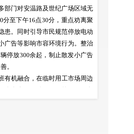
多部门对安温路及世纪广场区域无
0
分至下午
16
点
30
分，重点劝离聚
隐患。同时引导市民规范停放电动
小广告等影响市容环境行为。
整治
车辆停放
300
余起，制止散发小广告
改善。
班有机融合，在临时用工市场周边
发小广告、踩踏绿化及其他影响交
局、交警、
街道办事处
等部门开展
的市容环境。