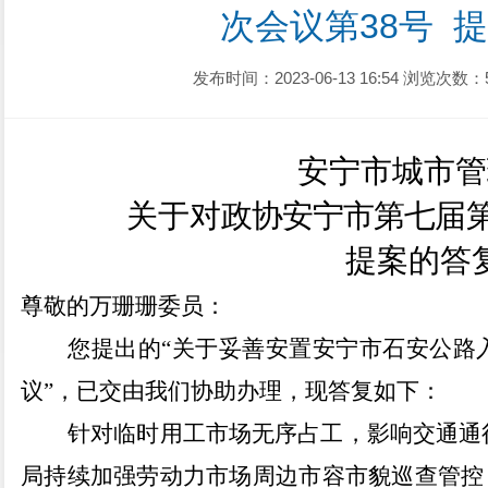
次会议第38号  
发布时间：2023-06-13 16:54
浏览次数：
安宁市
城市管
关于对
政协
安宁市
第七
届
提案
的答
尊敬的万珊珊
委员
：
您
提出的
“
关于妥善安置安宁市石安公路
议
”
，已交由我们
协助
办理，现答复如下：
针对
临时用工市场
无序占工
，影响交通通
局
持续加强劳动力市场周边市容市貌巡查管控