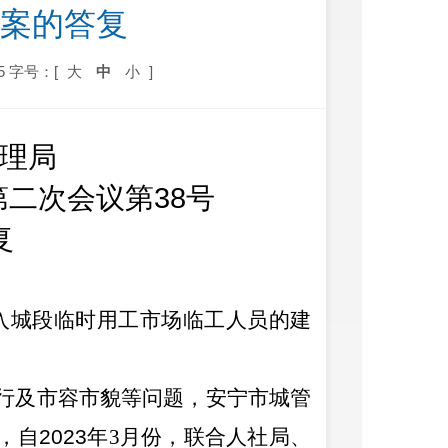
提案的答复
5
字号：[
大
中
小
]
理局
第二
次会议第
38
号
复
入城段临时用工市场临工人员的建
行及市容市貌等问题，安宁市城管
，自
2023
年
3
月份，
联合
人社局、