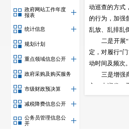
动巡查的方式
政府网站工作年度
报表
的行为，
加强
统计信息
乱放、乱排乱
二是开展
“
规划计划
定，对履行
“
门
重点领域信息公开
动时间及频次
政府采购及购买服务
三是
增强
方、大润发、
市级财政预决算
主体搭建
桁架
减税降费信息公开
营活动，
营造
公务员管理信息公
四是
我们
开