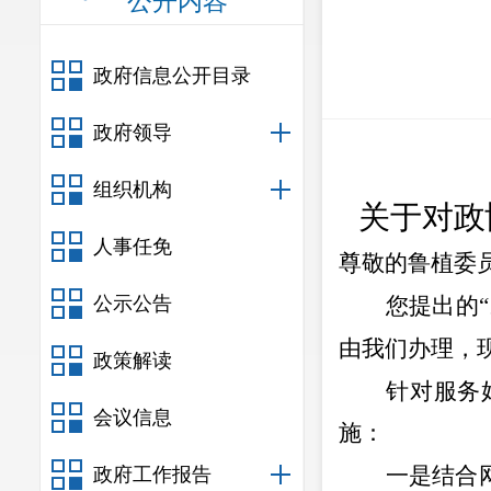
公开内容
政府信息公开目录
政府领导
组织机构
关于对
政
人事任免
尊敬的鲁植
委
公示公告
您
提出的
“
由我们办理，
政策解读
针对
服务
会议信息
施：
一是
结合
政府工作报告