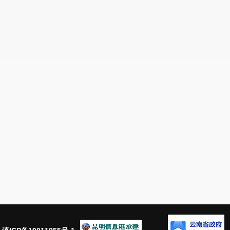
展做出国资贡献。
安宁市国有
2