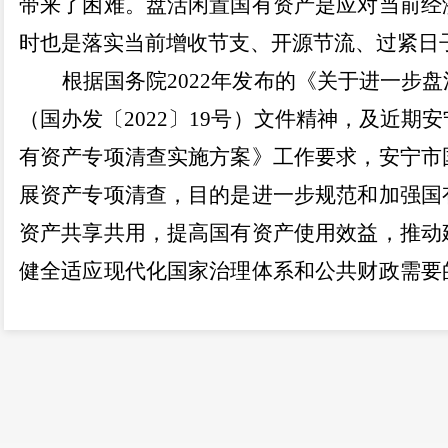
带来了
困
难。盘活闲置国有资产是应对当前经
时也是落实当前增收节支、开源节流、过紧日
根据国务院
2022
年发布的《关于进一步盘
（国办发〔
2022
〕
19
号）文件精神，及近期
安
有资产专项清查实施方案》工作要求，安宁市
展资产专项清查，目的是进一步规范和加强国
资产共享共用，提高国有资产使用效益，推动
健全适应现代化国家治理体系和公共财政需要
好
“国有资产”的总体要求。
为准确、全面、有序开展国有企业资产专
召集
42
家全资、控股企业于
2023
年
6
月
9
日召开
署会。强调了此次资产专项清查的重要性，
一