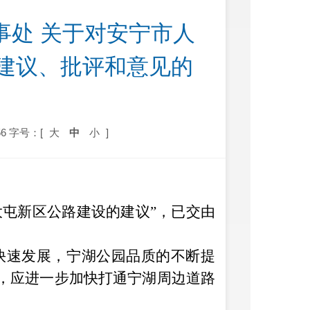
事处 关于对安宁市人
 建议、批评和意见的
6
字号：[
大
中
小
]
大屯新区公路建设
的建议
”
，已交由
快速发展，宁湖公园品质的不断提
，应进一步加快打通宁湖周边道路