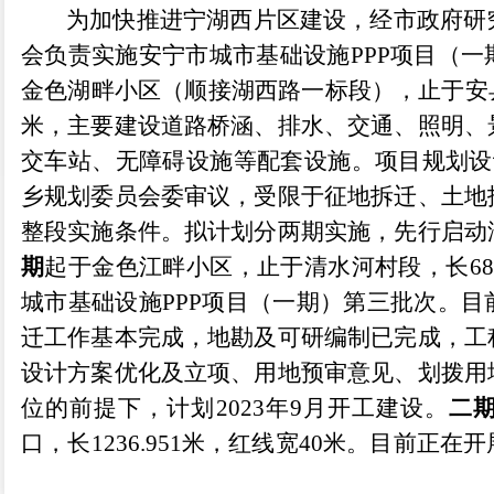
为加快推进宁湖西片区建设，经市政府研
会负责实施安宁市城市基础设施
PPP
项目（一
金色湖畔小区（顺接湖西路一标段），止于安
米，主要建设道路桥涵、排水、交通、照明、
交车站、无障碍设施等配套设施。项目规划设
乡规划委员会委审议，受限于征地拆迁、土地
整段实施条件。拟计划分两期实施，先行启动
期
起于金色江畔小区，止于清水河村段，长
68
城市基础设施
PPP
项目（一期）第三批次。目
迁工作基本完成，地勘及可研编制已完成，工
设计方案优化及立项、用地预审意见、划拨用
位的前提下，计划
2023
年
9
月开工建设。
二
口，长
1236.951
米，红线宽
40
米。目前正在开
项目已作为
2023
年城镇建设项目第十八批次进