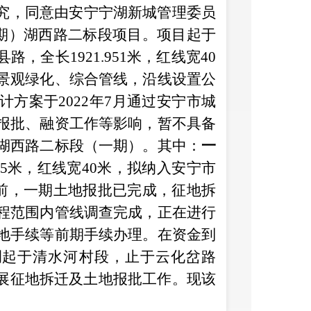
究，同意由安宁宁湖新城管理委员
期）湖西路二标段项目。项目起于
县路，全长
1921.951
米，红线宽
40
景观绿化、综合管线，沿线设置公
计方案于
2022
年
7
月通过安宁市城
报批、融资工作等影响，暂不具备
湖西路二标段（一期）。其中：
一
5
米，红线宽
40
米，拟纳入安宁市
前，一期土地报批已完成，征地拆
程范围内管线调查完成，正在进行
地手续等前期手续办理。在资金到
期
起于清水河村段，止于云化岔路
展征地拆迁及土地报批工作。现该
行报批，正在开展前期勘测定界及