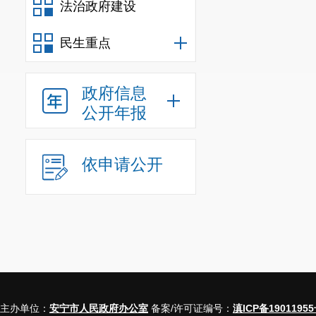
法治政府建设
盖，实现189个高
跨省办”的体验感和
民生重点
三是推行全域免费邮
心(站)纳入“免费
政府信息
村(社区)便民服务
公开年报
四、政务服务有
一是建立民意访评
回访等多渠道多形
依申请公开
意访评，规范民意
价，做到线上服务“
二是推出“营商环
商环境满意度评价
原有通过窗口“好
域，街道及村社区
现线下服务“一次一
主办单位：
安宁市人民政府办公室
备案/许可证编号：
滇ICP备19011955