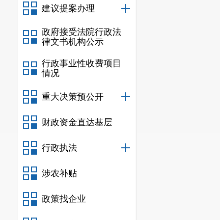
信小程序，集审批
建议提案办理
盖11个审批部门涉
政府接受法院行政法
环节办理时限把关
律文书机构公示
三是实行建设项目
行政事业性收费项目
入市政务中心，依托
情况
审批、统一窗口出件
门”服务向“一窗式
重大决策预公开
我市投资项目审批
财政资金直达基层
三、政务服务越
一是围绕企业便利
行政执法
专区，通过流程再
一登记制度改革，实
涉农补贴
续提升企业和群众
二是实施“e办通
政策找企业
扩大“e办通”布点