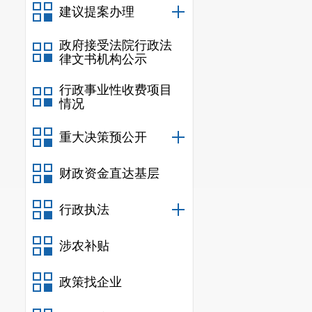
后按照《劳动合同
建议提案办理
务，并报市人社局
政府接受法院行政法
(三)转变村卫生
律文书机构公示
区卫生服务中心)
行政事业性收费项目
一规范化管理。
情况
1. 统一机构管
建立台账。配置的
重大决策预公开
资产不明的要尽快
财政资金直达基层
私分村卫生室资产
2. 统一人员管
行政执法
业，定岗定职。街
况建档管理。录用
涉农补贴
继续聘任，不合格
3. 统一业务管
政策找企业
源，利用网络信息