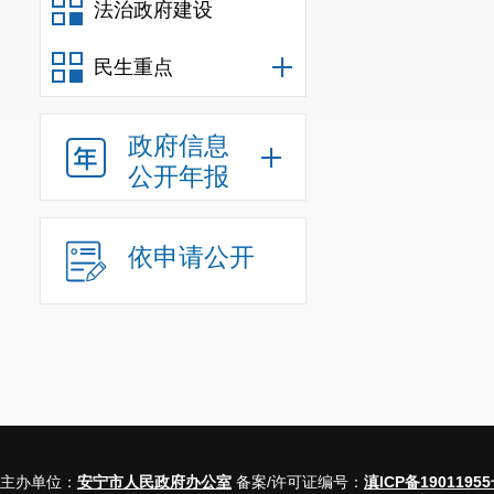
法治政府建设
等实行统一规范管
4. 统一药械管
民生重点
私自在外采购任何
所有药品实行零差
政府信息
有药可用。对无法
公开年报
行备案采购手续。
账，规范药品出入
5. 统一财务管
依申请公开
严格按照国家规定
资，卫生院(社区
服务价格》规定收
双倍扣除，扣除的
6. 统一绩效管
展情况，包括基本
工作量实行绩效考
主办单位：
安宁市人民政府办公室
备案/许可证编号：
滇ICP备19011955