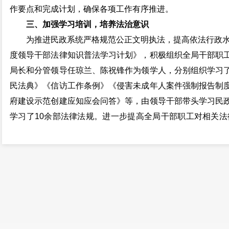
作要点和完成计划，确保各项工作有序推进。
三、加强学习培训，培养法治意识
为推进民政系统严格规范公正文明执法，提高依法行政水平
度领导干部法律知识普法学习计划》，积极组织全局干部职
局长和分管领导任琼兰、陈祝锋作为领学人，分别组织学习
民法典》《信访工作条例》《侵害未成年人案件强制报告制
府建设示范创建应知应会问答》等，由领导干部带头学习民
学习了10余部法律法规。进一步提高全局干部职工对相关法
一步加深对法规政策的理解，为工作提供帮助，认真领会法
法工作的顺利实施。
四、进一步推动依法行政工作
为加强法治政府建设工作需要，根据《中华人民共和国律
规定，特聘请云南宁湖律师事务所律师担任安宁市民政局的法
25份，对单位发展过程中法律风险的防控起到了显著作用。
五、利用在线学习平台，推进职工学法用法