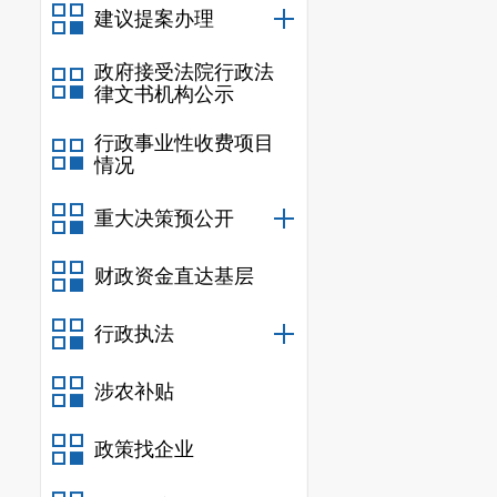
年行动方案（
2
建议提案办理
实际控制人安
政府接受法院行政法
险化学品企业
律文书机构公示
履职工作动态
行政事业性收费项目
情况
故。经研究，
办法。
重大决策预公开
第二条
本
财政资金直达基层
条例》、《云
行政执法
例》、《危险
法律法规、国
涉农补贴
第三条
安
政策找企业
化学合成原料