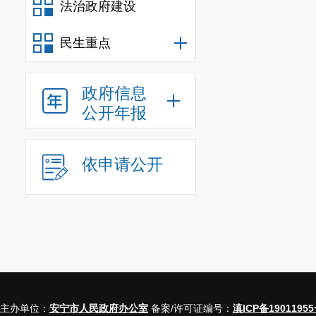
法治政府建设
理。积分制管
第四条
本
民生重点
人。对于有限
经理、首席执
政府信息
公开年报
业，主要负责
第五条
本
依申请公开
在生产经营性
件等规定出现
主要负责人实
第六条
本
分事项按期完
主办单位：
安宁市人民政府办公室
备案/许可证编号：
滇ICP备19011955