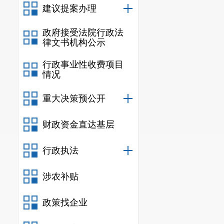
上对做好政府信息
建议提案办理
（五）政府信
政府接受法院行政法
安宁市发改局
律文书机构公示
网站设置了诚信安
行政事业性收费项目
（六）监督保
情况
1. 制定了
外发布信息审核工
重大决策预公开
府信息公开保密审
财政资金直达基层
2. 拓宽公
问题、提供线索，
行政执法
3. 2024
二、主动公开
涉农补贴
政策找企业
信