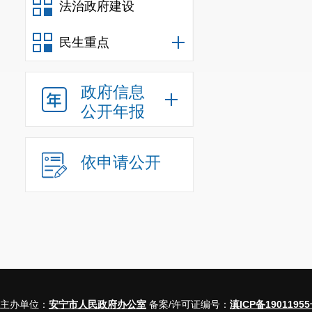
法治政府建设
行政规
民生重点
信
行
政府信息
公开年报
信
行
依申请公开
行
信
行政事
三、收到和处
主办单位：
安宁市人民政府办公室
备案/许可证编号：
滇ICP备19011955
（本列数