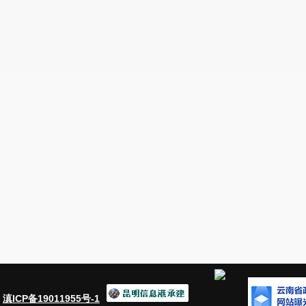
：
滇ICP备19011955号-1