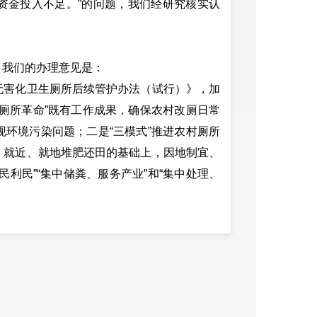
资金投入不足。”的问题，我们经研究核实认
，我们的办理意见是：
无害化卫生厕所后续管护办法（试行）》，加
厕所革命”既有工作成果，确保农村改厕日常
环境污染问题；二是“三模式”推进农村厕所
，就近、就地堆肥还田的基础上，因地制宜、
利民”“集中储粪、服务产业”和“集中处理、
环境保护法》《畜禽养殖污染防治管理办法》
农村局印发了《安宁市2023年畜禽粪污资源
知》，并督促指导规模养殖场建设与养殖规模
保粪污资源化利用；二是鼓励支持规模养殖主
用设施设备，不断提高粪污处理设施装备配套