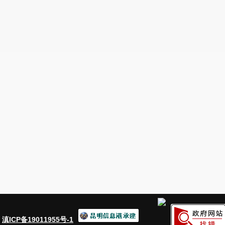
结合本地农村实际情况，为农村生活污水处理设施建设和升
整体提升。
：
滇ICP备19011955号-1