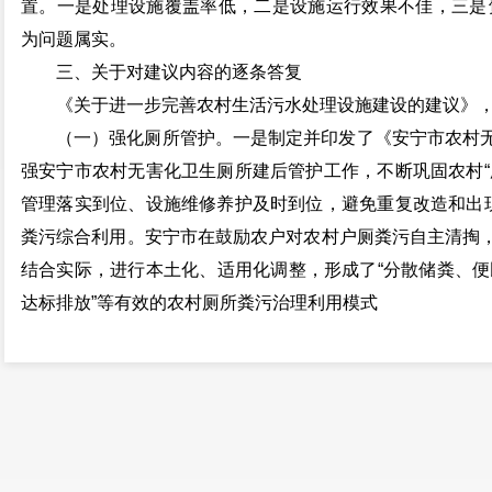
置。一是处理设施覆盖率低，二是设施运行效果不佳，三是
为问题属实。
三、关于对建议内容的逐条答复
《关于进一步完善农村生活污水处理设施建设的建议》
（一）强化厕所管护。一是制定并印发了《安宁市农村
强安宁市农村无害化卫生厕所建后管护工作，不断巩固农村“
管理落实到位、设施维修养护及时到位，避免重复改造和出现
粪污综合利用。安宁市在鼓励农户对农村户厕粪污自主清掏
结合实际，进行本土化、适用化调整，形成了“分散储粪、便民
达标排放”等有效的农村厕所粪污治理利用模式
（二）加强粪污资源化利用。一是以《中华人民共和国
等法律法规为依据，按照相关行业规定（规范），安宁市农业
化利用工作方案》及《关于加强养殖环境污染防治工作的通
相匹配的污染防治配套设施或委托第三方进行有效处理，确
体实施圈舍标准化改造和设备更新，配套建设粪污资源化利