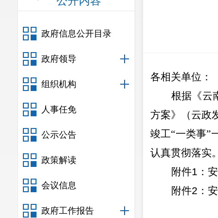
公开内容
政府信息公开目录
政府领导
各相关单位
：
组织机构
根据《云
人事任免
方案》（云政
竣工
“
一类事
”
公示公告
认真贯彻落实
政策解读
附件
1
：安
会议信息
附件
2
：
安
政府工作报告