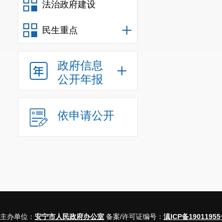
法治政府建设
场管理
更加规
3.
健康融
民生重点
全，健康生活
政府信息
会发展和基层
公开年报
4.
典型经
行动至少有一
依申请公开
（三）责
“饮净水
“控噪声
“防近视”
“护老人
主办单位：
安宁市人民政府办公室
备案/许可证编号：
滇ICP备19011955