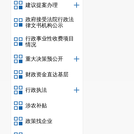
建议提案办理
康素养、改进
人、食安康、
政府接受法院行政法
律文书机构公示
素，不断缩小
行政事业性收费项目
健康优先的生
情况
务体系更加健
重大决策预公开
（二）具
财政资金直达基层
1.
评价指
轮爱国卫生
“
7
行政执法
县城全覆盖，争
涉农补贴
2.
城市综
政策找企业
台
“运管维”